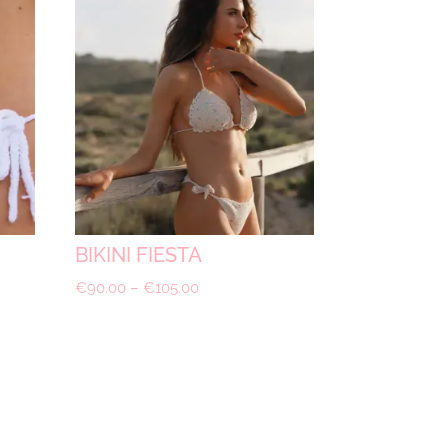
BIKINI FIESTA
€
90.00
–
€
105.00