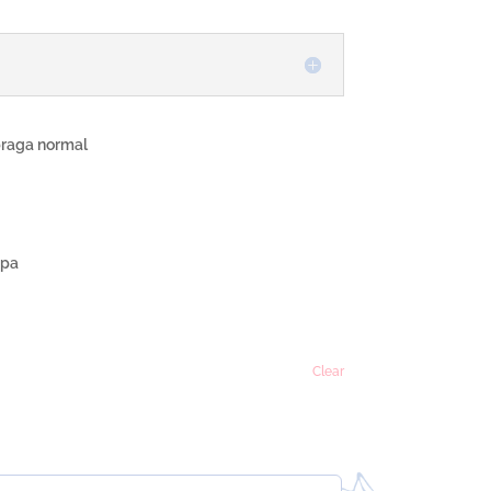
braga normal
opa
Clear