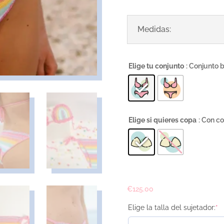
Medidas:
Elige tu conjunto
: Conjunto 
Elige si quieres copa
: Con c
€
125.00
Elige la talla del sujetador:
*