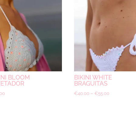
INI BLOOM
BIKINI WHITE
JETADOR
BRAGUITAS
.00
€
40.00
–
€
55.00