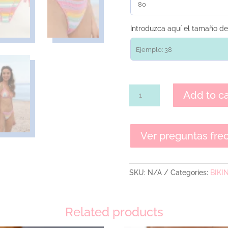
Introduzca aquí el tamaño de
BIKINI
Add to ca
ARCOÍRIS
quantity
Ver preguntas fre
SKU:
N/A
Categories:
BIKI
Related products