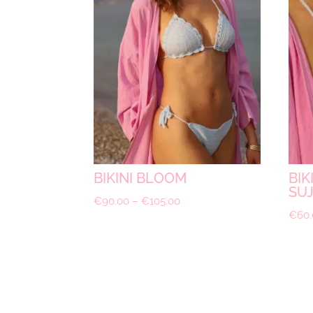
BIKINI BLOOM
BIK
SU
€
90.00
–
€
105.00
€
60