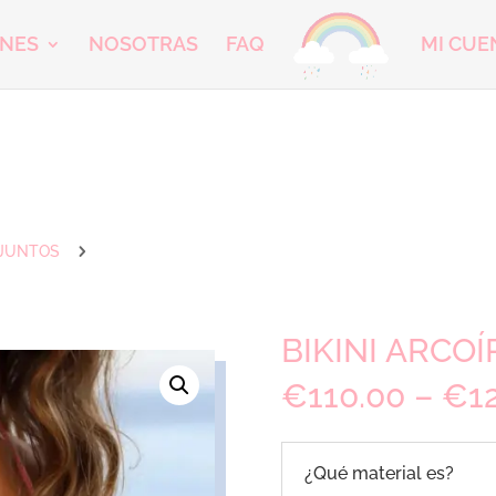
ONES
NOSOTRAS
FAQ
MI CUE
5
JUNTOS
BIKINI ARCOÍ
€
110.00
–
€
1
¿Qué material es?