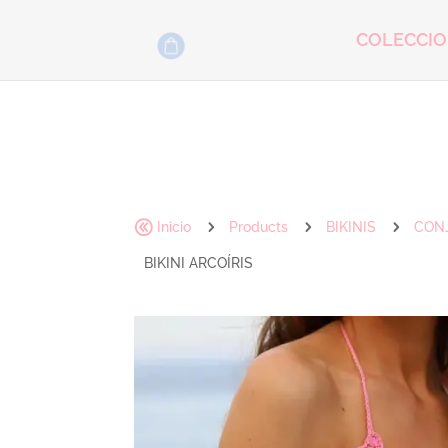
COLECCI
@
5
5
5
Inicio
Products
BIKINIS
CON
BIKINI ARCOÍRIS