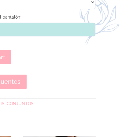
l pantalón
*
rt
cuentes
NIS
,
CONJUNTOS