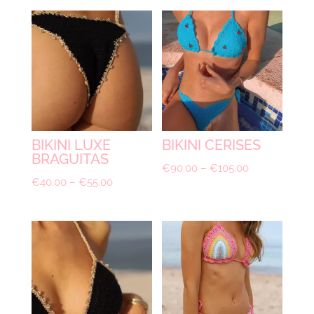
BIKINI LUXE
BIKINI CERISES
BRAGUITAS
€
90.00
–
€
105.00
€
40.00
–
€
55.00