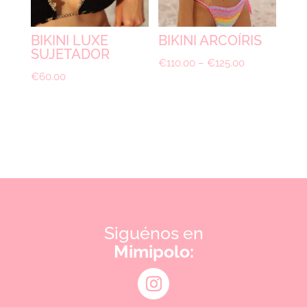
BIKINI LUXE
BIKINI ARCOÍRIS
SUJETADOR
€
110.00
–
€
125.00
€
60.00
Siguénos en
Mimipolo: